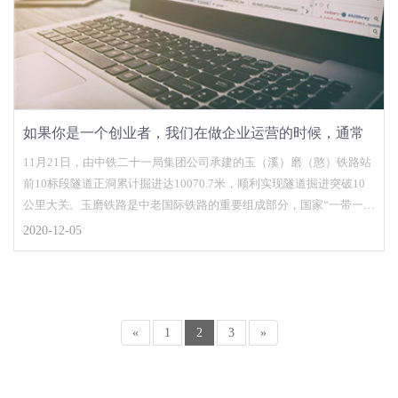
如果你是一个创业者，我们在做企业运营的时候，通常
第一时间还是会选择建立企业网站去展现自己的相关产
11月21日，由中铁二十一局集团公司承建的玉（溪）磨（憨）铁路站
前10标段隧道正洞累计掘进达10070.7米，顺利实现隧道掘进突破10
品和服务
公里大关。玉磨铁路是中老国际铁路的重要组成部分，国家“一带一
路”战略中的重要工程，亦是云南省在建的较大基础设施项目，建设好
2020-12-05
玉磨铁路使命光荣，责任重大。
«
1
2
3
»