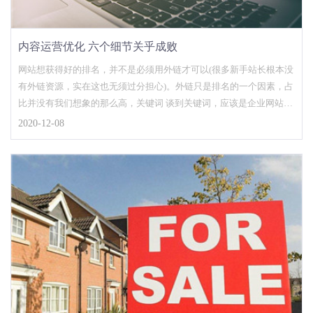
内容运营优化 六个细节关乎成败
网站想获得好的排名，并不是必须用外链才可以(很多新手站长根本没
有外链资源，实在这也无须过分担心)。外链只是排名的一个因素，占
比并没有我们想象的那么高，关键词 谈到关键词，应该是企业网站的
优化核心，和其他关键词比较，企业网站的关键词有时候是选择的，
2020-12-08
因为作为行业来说，企业在某些方面是独一无二的，用这些专属