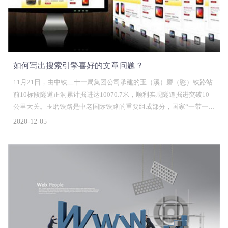
如何写出搜索引擎喜好的文章问题？
11月21日，由中铁二十一局集团公司承建的玉（溪）磨（憨）铁路站
前10标段隧道正洞累计掘进达10070.7米，顺利实现隧道掘进突破10
公里大关。玉磨铁路是中老国际铁路的重要组成部分，国家“一带一
路”战略中的重要工程，亦是云南省在建的较大基础设施项目，建设好
2020-12-05
玉磨铁路使命光荣，责任重大。