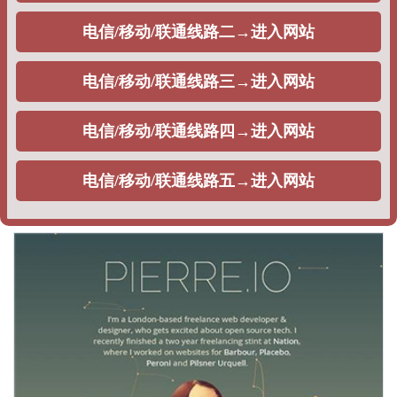
恒温恒湿精密空调过滤网的性能优势
11月21日，由中铁二十一局集团公司承建的玉（溪）磨（憨）铁路站
前10标段隧道正洞累计掘进达10070.7米，顺利实现隧道掘进突破10
公里大关。玉磨铁路是中老国际铁路的重要组成部分，国家“一带一
路”战略中的重要工程，亦是云南省在建的较大基础设施项目，建设好
2020-12-05
玉磨铁路使命光荣，责任重大。