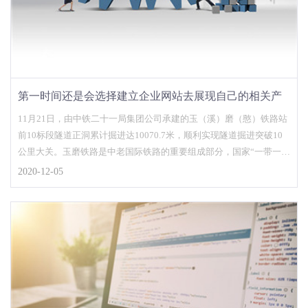
第一时间还是会选择建立企业网站去展现自己的相关产
品和服务
11月21日，由中铁二十一局集团公司承建的玉（溪）磨（憨）铁路站
前10标段隧道正洞累计掘进达10070.7米，顺利实现隧道掘进突破10
公里大关。玉磨铁路是中老国际铁路的重要组成部分，国家“一带一
路”战略中的重要工程，亦是云南省在建的较大基础设施项目，建设好
2020-12-05
玉磨铁路使命光荣，责任重大。