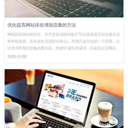
优化提高网站排名增加流量的方法
网站想获得好的排名，并不是必须用外链才可以(很多新手站长根本没
有外链资源，实在这也无须过分担心)。外链只是排名的一个因素，占
比并没有我们想象的那么高，关键词 谈到关键词，应该是企业网站的
优化核心，和其他关键词比较，企业网站的关键词有时候是选择的，
2020-12-08
因为作为行业来说，企业在某些方面是独一无二的，用这些专属