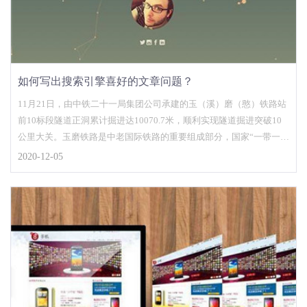
如何写出搜索引擎喜好的文章问题？
11月21日，由中铁二十一局集团公司承建的玉（溪）磨（憨）铁路站
前10标段隧道正洞累计掘进达10070.7米，顺利实现隧道掘进突破10
公里大关。玉磨铁路是中老国际铁路的重要组成部分，国家“一带一
路”战略中的重要工程，亦是云南省在建的较大基础设施项目，建设好
2020-12-05
玉磨铁路使命光荣，责任重大。