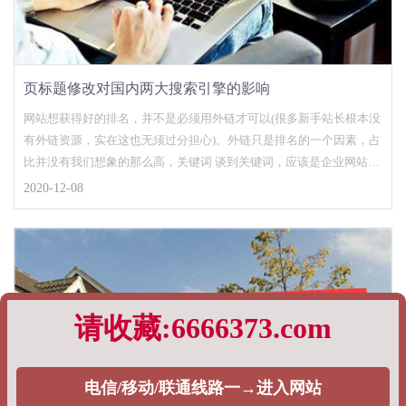
页标题修改对国内两大搜索引擎的影响
网站想获得好的排名，并不是必须用外链才可以(很多新手站长根本没
有外链资源，实在这也无须过分担心)。外链只是排名的一个因素，占
比并没有我们想象的那么高，关键词 谈到关键词，应该是企业网站的
优化核心，和其他关键词比较，企业网站的关键词有时候是选择的，
2020-12-08
因为作为行业来说，企业在某些方面是独一无二的，用这些专属