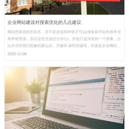
企业网站建设对搜索优化的几点建议
网站想获得好的排名，并不是必须用外链才可以(很多新手站长根本没
有外链资源，实在这也无须过分担心)。外链只是排名的一个因素，占
比并没有我们想象的那么高，关键词 谈到关键词，应该是企业网站的
优化核心，和其他关键词比较，企业网站的关键词有时候是选择的，
2020-12-08
因为作为行业来说，企业在某些方面是独一无二的，用这些专属